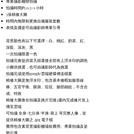
專業攝影棚燈拍攝
拍攝時間約 0.5~1 小時
3張精修大圖
時間內無限制更換自備服裝套數
表情及擺姿可由攝影師專業引導
背景顏色有以下可選擇：白、桃紅、奶茶、紅、
深藍、深灰、黑
一次拍攝限選一色
拍攝完會提供當天篩選後全部有上浮水印的調色
小圖供挑選，也可由攝影師代為挑選
拍攝完成使用google雲端硬碟傳送檔案
精修大圖是無浮水印，包含基本修暇如臉形線
條、五官平衡、眼袋、痘痘、臉部細紋，不含合
成、特效
精修大圖會在拍攝及挑片完後2週內完成修片並上
傳至雲端
可拍攝 全身/七分身/半身/肩上 等完整人像，並
提供精修大圖之 .jpg 電子檔
費用包含素背景攝影棚場租費用、專業拍攝及姿
勢引導