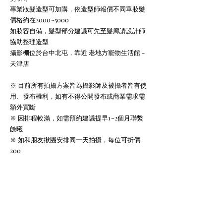
專業妝髮造型可加
購，依造型師報價不同單妝髮
價格約在2000~5000
如妝容自備，髮型部分建議可先至髮廊請設計師
協助整理造型
​攝影棚位於台中北屯，靠近 老地方寵物生活館 -
天津店
※ 目前所有拍攝方案皆為攝影師及被攝者皆有使
用、發布權利，如有不得公開發布或商業需求需
額外買斷
※ 因排程較滿，如需預約建議提早1~2個月聯繫
餘曦
※ 如和朋友揪團安排同一天拍攝，每位可折價
200